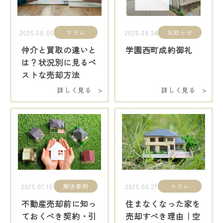
コラム
お知らせ
2025.08.05
2025.08.24
仲介と買取の違いと
学園西町成約御礼
は？状況別に見るベ
ストな売却方法
詳しく見る >
詳しく見る >
解決事例
コラム
2025.07.10
2025.06.27
不動産売却前に知っ
住まなくなった家を
ておくべき契約・引
売却すべき理由｜空