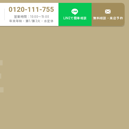
0120-111-755
営業時間：10:00〜19:00
LINEで簡単相談
無料相談・来店予約
年末年始・第1/第3火・水定休
E
例