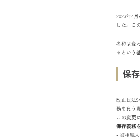
2023年
した。こ
名称は変
るという
保存
改正民法9
務を負う
この変更
保存義務
- 被相