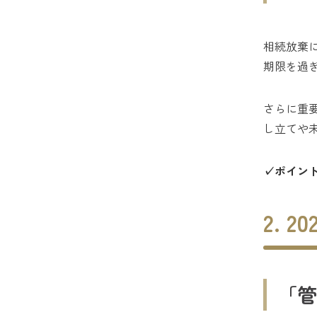
相続放棄
期限を過
さらに重
し立てや
✓ポイン
2. 
「管