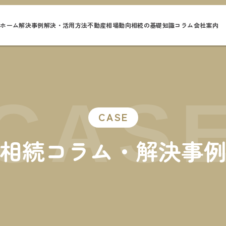
ホーム
解決事例
解決・活用方法
不動産相場動向
相続の基礎知識
コラム
会社案内
CAS
CASE
相続コラム・解決事