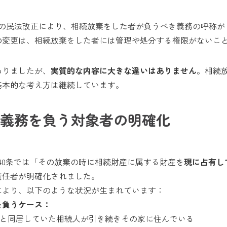
4月の民法改正により、相続放棄をした者が負うべき義務の呼称
の変更は、相続放棄をした者には管理や処分する権限がないこ
わりましたが、
実質的な内容に大きな違いはありません
。相続
基本的な考え方は継続しています。
義務を負う対象者の明確化
40条では「その放棄の時に相続財産に属する財産を
現に占有し
責任者が明確化されました。
により、以下のような状況が生まれています：
を負うケース：
続人と同居していた相続人が引き続きその家に住んでいる