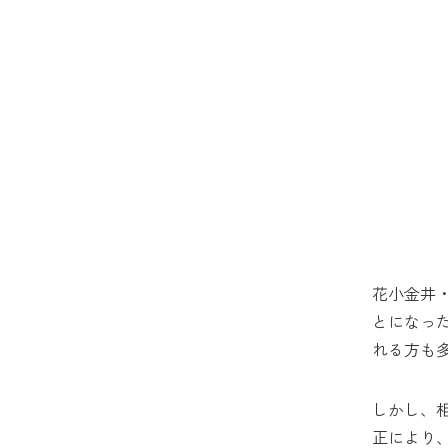
花小金井
とになっ
れる方も
しかし、
正により